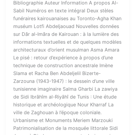
Bibliographie Auteur​ Information A propos Al-
Sabil​ Numéros en texte intégral​ Deux stèles
funéraires kairouanaises au Toronto-Agha Khan
muséum Lotfi Abdeljaouad Nouvelles données
sur Dãr al-Imãra de Kairouan : à la lumière des
informations textuelles et de quelques modèles
architecturaux d’orient musulman Asma Amara
Le pisé : retour d’expérience à propos d’une
technique de construction ancestrale Imène
Slama et Racha Ben Abdeljelil Bizerte-
Zarzouna (1943-1947) : le dessein d’une ville
tunisienne imaginaire Salma Gharbi La zawiya
de Sidi Ibrâhîm al-Riyâhî de Tunis : Une étude
historique et archéologique Nour Kharraf La
ville de Zaghouan à l’époque coloniale.
Urbanisme et Monuments Meriem Marzouki
Patrimonialisation de la mosquée littorale Sidi