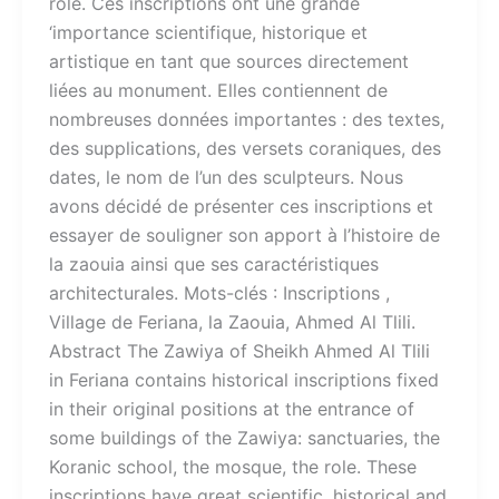
rôle. Ces inscriptions ont une grande
‘importance scientifique, historique et
artistique en tant que sources directement
liées au monument. Elles contiennent de
nombreuses données importantes : des textes,
des supplications, des versets coraniques, des
dates, le nom de l’un des sculpteurs. Nous
avons décidé de présenter ces inscriptions et
essayer de souligner son apport à l’histoire de
la zaouia ainsi que ses caractéristiques
architecturales. Mots-clés :​ Inscriptions ,
Village de Feriana, la Zaouia, Ahmed Al Tlili.
Abstract The Zawiya of Sheikh Ahmed Al Tlili
in Feriana contains historical inscriptions fixed
in their original positions at the entrance of
some buildings of the Zawiya: sanctuaries, the
Koranic school, the mosque, the role. These
inscriptions have great scientific, historical and