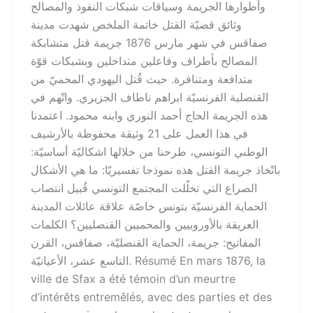
وأطوارها الجريمة وسياقات شبكات النفوذ والمصالح
وثائق قضيّة القتل خاتمة الملخص شهدت مدينة
صفاقس في شهر مارس 1876 جريمة قتل متشابكة
المصالح بأطراف وفاعلين متداخلين وبشبكات قوّة
متدافعة ومتنافرة. حيث قُتل اليهودي المحميّ من
القنصلية الفرنسيّة ابراهم ناطاف الجزيري. واتّهم في
هذه الجريمة الحاج أحمد النوري وابنه محمود. اعتمدنا
في هذا العمل على 21 وثيقة محفوظة بالأرشيف
الوطني التونسي، طرحنا من خلالها اشكاليّة أساسيّة:
باتّخاذ جريمة القتل هذه نموذجا تفسيريّا: ما هي الأشكال
الصراع التي تخلّلت المجتمع التونسي قُبيل انتصاب
الحماية الفرنسيّة بتونس خاصّة علاقة عائلات المدينة
العريقة بالأوروبيين والمحميين القنصليين؟ الكلمات
المفاتيح: جريمة، الحماية القنصليّة، صفاقس، القرن
التاسع عشر، الأعيانيّة. Résumé En mars 1876, la
ville de Sfax a été témoin d’un meurtre
d’intérêts entremêlés, avec des parties et des