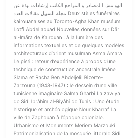
الهوامش االمصادر و المراجع الكاتب إرشادات نبذة عن
مجلة السبيل مقالات العدد Deux stèles funéraires
kairouanaises au Toronto-Agha Khan muséum
Lotfi Abdeljaouad Nouvelles données sur Dãr
al-Imãra de Kairouan : à la lumière des
informations textuelles et de quelques modèles
architecturaux d’orient musulman Asma Amara
Le pisé : retour d’expérience à propos d’une
technique de construction ancestrale Imène
Slama et Racha Ben Abdeljelil Bizerte-
Zarzouna (1943-1947) : le dessein d’une ville
tunisienne imaginaire Salma Gharbi La zawiya
de Sidi Ibrâhîm al-Riyâhî de Tunis : Une étude
historique et archéologique Nour Kharraf La
ville de Zaghouan à l’époque coloniale.
Urbanisme et Monuments Meriem Marzouki
Patrimonialisation de la mosquée littorale Sidi