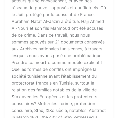
acteurs qui se chevauchent, et avec des
réseaux de pouvoir opposés et conflictuels. Où
le Juif, protégé par le consulat de France,
Abraham Nataf Al-Jaziri a été tué. Hajj Ahmed
Al-Nouri et son fils Mahmoud ont été accusés
de ce crime. Dans ce travail, nous nous
sommes appuyés sur 21 documents conservés
aux Archives nationales tunisiennes, à travers
lesquels nous avons posé une problématique:
Prendre ce meurtre comme modèle explicatif :
Quelles formes de conflits ont imprégné la
société tunisienne avant l’établissement du
protectorat français en Tunisie, surtout la
relation des familles notables de la ville de
Sfax avec les Européens et les protecteurs
consulaires? Mots-clés :​ crime, protection
consulaire, Sfax, XIXe siècle, notables. Abstract
In March 1876, the city of Sfax witnessed a