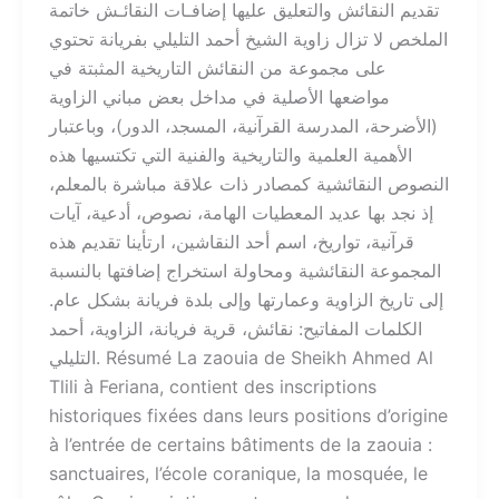
تقديم النقائش والتعليق عليها إضافـات النقائـش خاتمة
الملخص لا تزال زاوية الشيخ أحمد التليلي بفريانة تحتوي
على مجموعة من النقائش التاريخية المثبتة في
مواضعها الأصلية في مداخل بعض مباني الزاوية
(الأضرحة، المدرسة القرآنية، المسجد، الدور)، وباعتبار
الأهمية العلمية والتاريخية والفنية التي تكتسيها هذه
النصوص النقائشية كمصادر ذات علاقة مباشرة بالمعلم،
إذ نجد بها عديد المعطيات الهامة، نصوص، أدعية، آيات
قرآنية، تواريخ، اسم أحد النقاشين، ارتأينا تقديم هذه
المجموعة النقائشية ومحاولة استخراج إضافتها بالنسبة
إلى تاريخ الزاوية وعمارتها وإلى بلدة فريانة بشكل عام.
الكلمات المفاتيح: نقائش، قرية فريانة، الزاوية، أحمد
التليلي. Résumé La zaouia de Sheikh Ahmed Al
Tlili à Feriana, contient des inscriptions
historiques fixées dans leurs positions d’origine
à l’entrée de certains bâtiments de la zaouia :
sanctuaires, l’école coranique, la mosquée, le