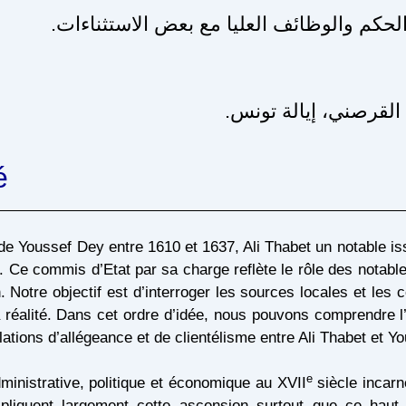
 الحكم والوظائف العليا مع بعض الاستثناءات
القرصني، إيالة تونس
é
de Youssef Dey entre 1610 et 1637, Ali Thabet un notable iss
if. Ce commis d’Etat par sa charge reflète le rôle des notab
. Notre objectif est d’interroger les sources locales et le
a réalité. Dans cet ordre d’idée, nous pouvons comprendre l’
elations d’allégeance et de clientélisme entre Ali Thabet et Y
e
dministrative, politique et économique au XVII
siècle incarn
xpliquent largement cette ascension surtout que ce haut d