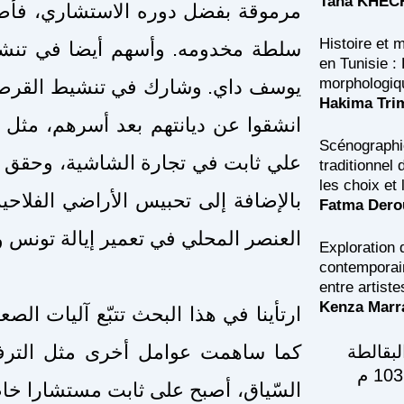
Taha KHEC
مرموقة بفضل دوره الاستشاري، فأصب
Histoire et 
سلطة مخدومه. وأسهم أيضا في تنش
en Tunisie : 
morphologiq
يوسف داي. وشارك في تنشيط القرصنة 
Hakima Tri
انشقوا عن ديانتهم بعد أسرهم، مثل 
Scénographie
علي ثابت في تجارة الشاشية، وحقق تر،
traditionnel
les choix et
بالإضافة إلى تحبيس الأراضي الفلاحية 
Fatma Dero
العنصر المحلي في تعمير إيالة تونس.
Exploration 
contemporain
entre artist
Kenza Marr
ارتأينا في هذا البحث تتبّع آليات ال.
كما ساهمت عوامل أخرى مثل الترف،
بقالطة
السّياق، أصبح على ثابت مستشارا خاصا