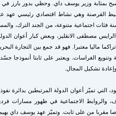
ح بمثابة وزير يوسف داي. وحظي بدور بارز في 
يط القرصنة وهي نشاط اقتصادي رئيسي عهد عثم
فئات اجتماعية متنوعة، من الجند الترك، والمسي
الرايس مصطفى الانقليز، وبعض كبار أعوان الدولة
اكما ماليا معتبرا. فهو قد جمع بين التجارة البحر
وتنويع الغراسات. ويعتبر على ثابتا أنموذجا جسّد 
 وإعادة تشكيل المجال
صعود، التي تميّز أعوان الدولة المرتبطين بدائرة نف
 والروابط الاجتماعية في ظهور مسارات فردي
 مقربا من على ثابت. وتميّز عهد يوسف داي بهيمن