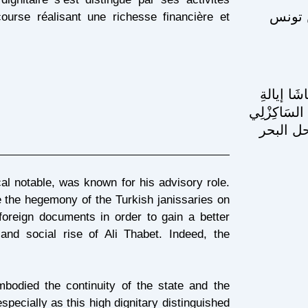
ن تونس
ourse réalisant une richesse financière et
َا إيالةِ
َاكِزْلِي
حل البحر
al notable, was known for his advisory role.
te the hegemony of the Turkish janissaries on
oreign documents in order to gain a better
 and social rise of Ali Thabet. Indeed, the
mbodied the continuity of the state and the
specially as this high dignitary distinguished