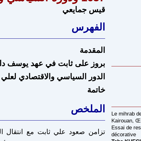
قيس جمايعي
الفهرس
المقدمة
بروز على ثابت في عهد يوسف دا
الدور السياسي والاقتصادي لعلي 
خاتمة
الملخص
Le mihrab d
Kairouan, Œu
Essai de rest
décorative