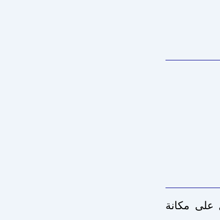
 إلى يوسف داي بين 1610 و1637. وتحصّل على مكانة