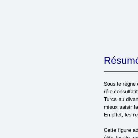
Résum
Sous le règne 
rôle consultat
Turcs au divan
mieux saisir l
En effet, les r
Cette figure a
élite locale e