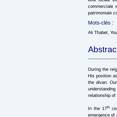
commerciale e
patrimoniale c
Mots-clés :​
Ali Thabet, Yo
Abstrac
During the rei
His position a
the divan. Ou
understanding 
relationship o
th
In the 17
cen
emergence of a 