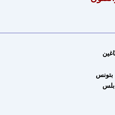
الجا
جامع 
جام