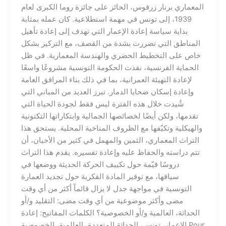
المعماري برنار زرفوس، الحائز على جائزة روما الكبرى لعام
1939، إلى تونس في مهمة استطلاعية. كان عمله بمثابة
بداية سياسة إعادة الإعمار التي تهدف إلى إعادة تأهيل
المناطق التي تضررت بشدة من القصف، مع التركيز بشكل
خاص على التخطيط الحضري والهندسة المعمارية. في ظل
الحماية الفرنسية، نفذت الحكومة التونسية مشروعًا واسعًا
لإعادة التهيئة العمرانية، بما في ذلك بناء المرافق العامة
وإعادة إسكان ضحايا الدمار. تبرز العديد من المباني التي
شُيدت خلال هذه الفترة ليس فقط لجودة الحياة التي
تقدمها، ولكن أيضًا لخصائصها الجمالية وابتكاراتها التكتونية
والهيكلية وتكيّفها مع الظروف المناخية المحلية. يستحق هذا
التراث المعماري، الثمين والمهمل في كثير من الأحيان، أن
تتم دراسته والحفاظ عليه وإعادة تفسيره. يقدم هذا التراث
دروسًا قيّمة حول تكييف الحركة الحديثة ووضعها في
سياقها، مع توفير المادة الفكرية حول تجديد العمارة
التونسية في مواجهة جدل لا يزال قائماً أكثر من أي وقت
مضى وأكثر موضوعية من أي وقت مضى: التقليد و/أو
الحداثة، العالمية و/أو الخصوصية؟ الكلمات المفاتيح: إعادة
الإعمار، تونس، الحداثة المتعددة، العالمية، الخصوصية Pour