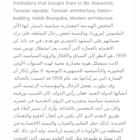
institutions that brought them to life. Keywords:
Tunisian republic, Tunisian architecture, Nation-
building, Habib Bourguiba, Modern architecture
الملخص الهندسة المعمارية سياسية بامتياز. إنها الأثر
الملموس لمرورنا، وبالنسبة لبعض رجال السلطة، فإن ترك
بصماتهم على المشهد الحضري هو هدف في حد ذاته. إن
الاهتمام بالعمارة التي أُنتجت بعد استقلال تونس سنة
1956، هو النظر إلى السياق والأفكار والرؤية السياسية التي
كانت ستشكل هوية معمارية معينة لهذه السنوات الأولى
المحورية والتأسيسية للجمهورية التونسية. لا يمكن إنكار أن
العمارة التي تم إنتاجها بعد عام 1956 قد اتسمت بالحداثة.
وقد تبلورت بفضل الرجال والمؤسسات الرئيسية التي
أنشأتها الدولة الفتية. فعلى رأس الدولة، كان الحبيب بورقيبة
شخصية سياسية متجذرة في الرؤى التقدمية في عصره.
وكان من أشد المعجبين بالحداثة، وأراد أن تسير البلاد في
طريق التقدم الذي كان يكمن في إتقان العلوم والتقنيات
الجديدة. لذلك جعل التعليم والشباب والتنمية الاقتصادية في
المنطقة من الأولويات الرئيسية لرئاسته. وقد أدى ذلك كله
إلى مشاريع طموحة مثل كلية العلوم بتونس التي افتتحت