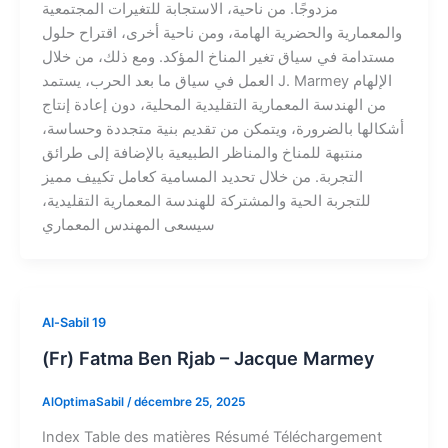
مزدوجًا. من ناحية، الاستجابة للتغيرات المجتمعية
والمعمارية والحضرية الهامة، ومن ناحية أخرى، اقتراح حلول
مستدامة في سياق تغير المناخ المؤكد. ومع ذلك، من خلال
العمل في سياق ما بعد الحرب، يستمد J. Marmey الإلهام
من الهندسة المعمارية التقليدية المحلية، دون إعادة إنتاج
أشكالها بالضرورة، ويتمكن من تقديم بنية متجددة وحساسة،
منتبهة للمناخ والمناظر الطبيعية بالإضافة إلى طرائق
التجربة. من خلال تحديد المسامية كعامل تكييف مميز
للتجربة الحية والمشتركة للهندسة المعمارية التقليدية،
سيسعى المهندس المعماري
Al-Sabil 19
(Fr) Fatma Ben Rjab – Jacque Marmey
AlOptimaSabil
/
décembre 25, 2025
Index​ Table des matières Résumé Téléchargement