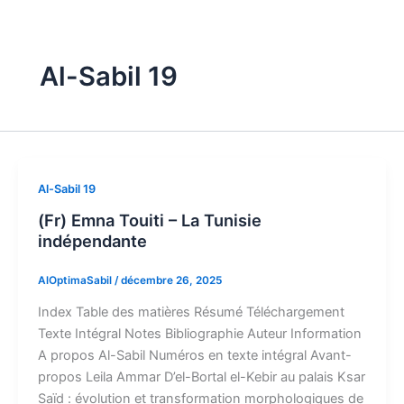
Aller
au
contenu
Al-Sabil 19
Al-Sabil 19
(Fr) Emna Touiti – La Tunisie
indépendante
AlOptimaSabil
/
décembre 26, 2025
Index​ Table des matières Résumé Téléchargement
Texte Intégral Notes Bibliographie Auteur​ Information
A propos Al-Sabil​ Numéros en texte intégral​ Avant-
propos Leila Ammar D’el-Bortal el-Kebir au palais Ksar
Saïd : évolution et transformation morphologiques de