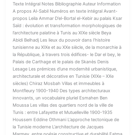
Texte Intégral Notes Bibliographie Auteur​ Information
A propos Al-Sabil​ Numéros en texte intégral​ Avant-
propos Leila Ammar D’el-Bortal el-Kebir au palais Ksar
Saïd : évolution et transformation morphologiques de
l’architecture palatine à Tunis au XIXe siècle Beya
Abidi Belhadj Les lieux du pouvoir dans l’histoire
tunisienne au XIXe et au XXe siècle, de la monarchie à
la République, à travers trois édifices- le Dar el bey, le
Palais de Carthage et le palais de Skanès Denis
Lesage Les prémices d’une modernité urbanistique,
architecturale et décorative en Tunisie (XIXe – XXe
siècles) Chiraz Mosbah Villas et immeubles à
Montfleury 1900-1940 Des types architecturaux
innovants, un vocabulaire pluriel Esmahen Ben
Moussa Les villas des quartiers nord de la ville de
Tunis : entre Lafayette et Mutuelleville 1900-1935
Houssem Eddine Othmani L’approche tectonique de
la Tunisie moderne L’architecture de Jacques
Marmey, entre poésie constructive et durabilité Fatma