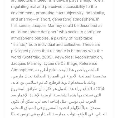
architecture. Indeed, this device plays a major role in
regulating real and perceived accessibility to the
environment, promoting intersubjectivity, hospitality,
and sharing—in short, generating atmosphere. In
this sense, Jacques Marmey could be described as
an “atmosphere designer” who seeks to configure
atmospheric bubbles, a plurality of hospitable
“islands,” both individual and collective. These are
privileged places that resonate in harmony with the
world (Sloterdijk, 2005). Keywords: Reconstruction,
Jacques Marmey, Lycée de Carthage, Reference
Atmosphere. الملخص يلخص هذا البحث نتائج أطروحة
مخصصة لمعالجة الأجواء في العمارة الحداثية لجاك مارمي،
وذلك باستخدام ثانوية قرطاج كدعم (سلامي بن عايد،
2014). الدافع وراء هذا العمل هو فكرة أن طرائق المشروع
التي تستخدمها هذه الشخصية الرمزية لإعادة الإعمار بعد
الحرب في تونس، مثل إنتاجه الحداثي، يمكن أن تكون
مصدرًا بديلاً للإلهام لتجديد المشروع في السياق المحلي
الحالي. في الواقع، تواجه ممارسة المشاريع في تونس تحديًا