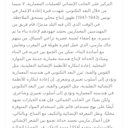
التركيز على الجانب الإنشائي للعمليات المعمارية، لا سيما
من خلال البعد التكتوني. شهدت فترة إعادة الإعمار في
تونس (1943-1947) ظهور إنتاج محلي يستحق الملاحظة.
في الوقت الذي كان فيه البلد مدمرًا، قام فريق من
المهندسين المعماريين بحشد جهودهم لإعادة بناء ما تم
تدميره، مع إضفاء لمسة عصرية تراعي السياق. من بينهم
جاك مارمي، الذي عمل لفترة طويلة في المغرب وتعايش
مع أساتذة البناء، تمكن من الجمع بين خبرته في البناء
ومبادئ الحداثة لإنتاج هندسة معمارية حديثة من الموارد
المحلية. إعادة ابتكاره للأنظمة الإنشائية التقليدية، مثل
القوس والقبة، تبرز البعد التكتوني في هندسته المعمارية
وتؤدي إلى أسلوب تعبيري وشعري. إن إعادة ابتكاره للأنظمة
الإنشائية التقليدية، مثل القوس والقبة، تبرز البعد التكتوني
في هندسته المعمارية وتؤدي إلى أسلوب تعبيري وشاعري.
ولكن بعيدًا عن الجانب الجمالي، فإن هذه الخيارات تشهد
أيضًا على نهج مستدام، قائم على استخدام المواد المتوفرة
محليًا، ونقل المعرفة الإنشائية والتكيف مع المناخ. وبالتالي،
فإن أعمال مارمي تجسد حداثة تجمع بين الشعر الإنشائي
والاستدامة، وتقدم أفكارًا مهمة للتفكير في القضايا الحالية