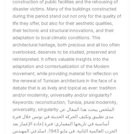
construction of public facilities and the rehousing of
disaster victims. Many of the buildings constructed
during this period stand out not only for the quality of
life they offer, but also for their aesthetic qualities,
their tectonic and structural innovations, and their
adaptation to local climatic conditions. This
architectural heritage, both precious and all too often
overlooked, deserves to be studied, preserved and
reinterpreted. It offers valuable insights into the
adaptation and contextualization of the Modern
movement, while providing material for reflection on
the renewal of Tunisian architecture in the face of a
debate that is as lively and topical as ever: tradition
and/or modernity, universality and/or singularity?
Keywords: reconstruction, Tunisia, plural modernity,
universality, singularity الملخص يبحث هذا المقال عن
مدى تطبيق وتكيف الحركة الحديثة في تونس خلال فترة
أساسية في تاريخها المعماري: فترة إعادة الإعمار بعد
الحرب العالمية الثانية. في مايو 1943، استُدعي المهندس