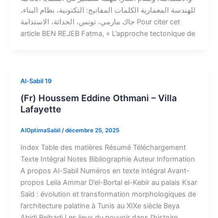
للهندسة المعمارية الكلمات المفاتيح: التكتونية، نظام البناء،
جاك مارمي، تونس، الحداثة، الاستدامة Pour citer cet
article BEN REJEB Fatma, « L’approche tectonique de
Al-Sabil 19
(Fr) Houssem Eddine Othmani – Villa
Lafayette
AlOptimaSabil
/
décembre 25, 2025
Index​ Table des matières Résumé Téléchargement
Texte Intégral Notes Bibliographie Auteur​ Information
A propos Al-Sabil​ Numéros en texte intégral​ Avant-
propos Leila Ammar D’el-Bortal el-Kebir au palais Ksar
Saïd : évolution et transformation morphologiques de
l’architecture palatine à Tunis au XIXe siècle Beya
Abidi Belhadj Les lieux du pouvoir dans l’histoire