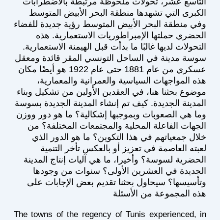
التاسع عشر، تحولات ملحوظة مرتبطة بالاضطرابات
الكبرى التي تشهدها منطقة البحر الأبيض المتوسط
وفي منطقة البحر الأبيض المتوسط رؤية جديدة للفضاء
الحضري حملتها الإمبراطوريات الاستعمارية. هذه
التحولات لديها غالبًا ما بدأت قبل الهيمنة الاستعمارية.
سوسة مدينة في الساحل التونسي المقر قائدة ومعقل
عسكري من عام 1881 حتى عام 1922 هو أيضًا مكان
هذه المواجهات السياسية والعمرانية والمعمارية،
موضوع بحثنا هنا، في العقدين الأولين من تشكيل وبناء
المدينة الجديدة. كيف تم إنشاء المدينة الجديدة بسوسة
وما هي الصعوبات وبموجبها إشكالية؟ ما هو دور ووزن
الجهات الفاعلة المحلية والمجتمعات المختلفة؟ من
خلال جمعياتهم في هذا التكوين؟ ما هو الدور الذي
لعبته العاصمة في تعزيز أو بالعكس تأخر التنمية
الحضرية لسوسة؟ وأخيرا، ما هي آليات إنتاج المدينة
الجديدة في العشرين الأولى؟ سنوات من وجودها
وتأسيسها؟ سيحاول بحثنا تقديم بعض الإجابات على
هذه المجموعة من الأسئلة
The towns of the regency of Tunis experienced, in