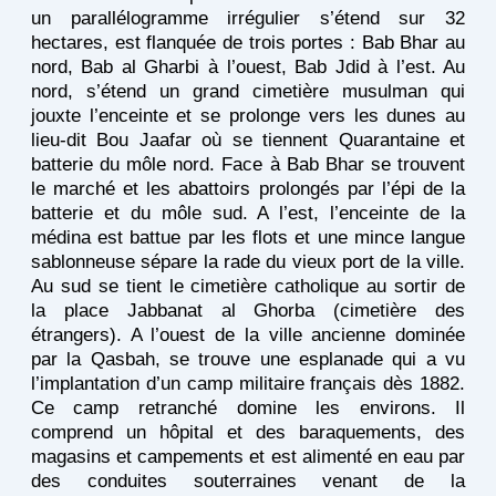
un parallélogramme irrégulier s’étend sur 32
hectares, est flanquée de trois portes : Bab Bhar au
nord, Bab al Gharbi à l’ouest, Bab Jdid à l’est. Au
nord, s’étend un grand cimetière musulman qui
jouxte l’enceinte et se prolonge vers les dunes au
lieu-dit Bou Jaafar où se tiennent Quarantaine et
batterie du môle nord. Face à Bab Bhar se trouvent
le marché et les abattoirs prolongés par l’épi de la
batterie et du môle sud. A l’est, l’enceinte de la
médina est battue par les flots et une mince langue
sablonneuse sépare la rade du vieux port de la ville.
Au sud se tient le cimetière catholique au sortir de
la place Jabbanat al Ghorba (cimetière des
étrangers). A l’ouest de la ville ancienne dominée
par la Qasbah, se trouve une esplanade qui a vu
l’implantation d’un camp militaire français dès 1882.
Ce camp retranché domine les environs. Il
comprend un hôpital et des baraquements, des
magasins et campements et est alimenté en eau par
des conduites souterraines venant de la