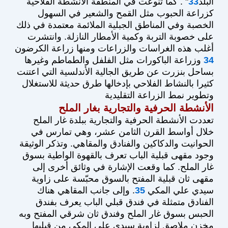
البلد
33
" . كما تنوعت في المنطقة الأنشطة الفلاحية
كزراعة الحبوب مثل القمح والشعير في السهول
الخصبة وفي المناطق الجبلية الملائمة معتمدة في ذلك
على خصوبة التربة وكمية الأمطار النازلة. وانتشرت
أغلب هذه الغراسات والزراعات ومنها زراعة الكرضون
34
وزراعة الباكورات مثل الفلفل والطماطم وغيرها
بساحل بنزرت عن طريق الجالية الأندلسية التي اعتنت
كثيرا بالنشاط الفلاحي بإدخالها طرق حديثة للاستغلال
وتطوير نمط الزراعة التقليدية
الأنشطة الحرفية والتجارية بغار الملح
تعددت الأنشطة الحرفية والتجارية ببلدة غار الملح
خلال أواسط القرن الثامن عشر، وهي تمارس في
الحوانيت والدكاكين والفنادق والمقاهي. وتذكر الوثيقة
وجود مقهى قبلية الباب تعرف بالقهوة الواطية بسوق
غار الملح. كما وقعت الإشارة في وثائق أخرى إلى
مقهى ثان قبلية المفتح بالسوق محبّسة على زاوية
سيدي علي المكي
35
. وإلى جانب المقاهي هناك
الفنادق متمثلة في فندق قبلي الباب يعرف بفندق
الحبس بسوق غار الملح وفندق ثان شرقي المفتح وبه
مخزن ملاصق لزاوية سيدي علي المكي من قبليها