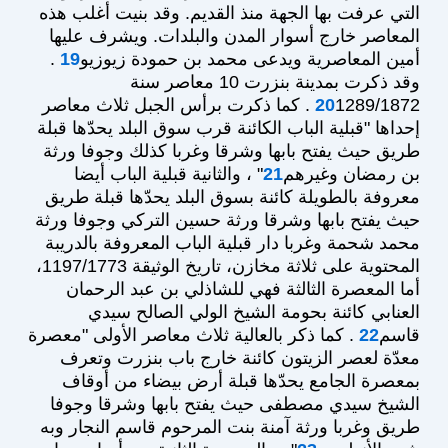
التي عرفت بها الجهة منذ القديم. وقد بنيت أغلب هذه
المعاصر خارج أسوار المدن والبلدات. ويشرف عليها
أمين المعاصرية ويدعى محمد بن حمودة زيوزيو
19
.
وقد ذكرت بمدينة بنزرت 10 معاصر سنة
20
1289/1872 . كما ذكرت برأس الجبل ثلاث معاصر
إحداها "قبلية الباب الكائنة قرب سوق البلد يحدّها قبلة
طريق حيث يفتح بابها وشرقا وغربا كذلك وجوفا ورثة
بن رمضان وغيرهم
21
" ، والثانية قبلية الباب أيضا
معروفة بالطويلة كائنة بسوق البلد يحدّها قبلة طريق
حيث يفتح بابها وشرقا ورثة حسين التركي وجوفا ورثة
محمد شحمة وغربا دار قبلية الباب المعروفة بالدريبة
المحتوية على ثلاثة مخازن، تاريخ الوثيقة 1197/1773،
أما المعصرة الثالثة فهي للشاذلي بن عبد الرحمان
العنابي كائنة بحومة الشيخ الولي الصالح سيدي
قاسم
22
. كما ذكر بالعالية ثلاث معاصر الأولى "معصرة
معدّة لعصر الزيتون كائنة خارج باب بنزرت وتعرف
بمعصرة الجامع يحدّها قبلة أرض بيضاء من أوقاف
الشيخ سيدي مصطفى حيث يفتح بابها وشرقا وجوفا
طريق وغربا ورثة آمنة بنت المرحوم قاسم النجار وبه