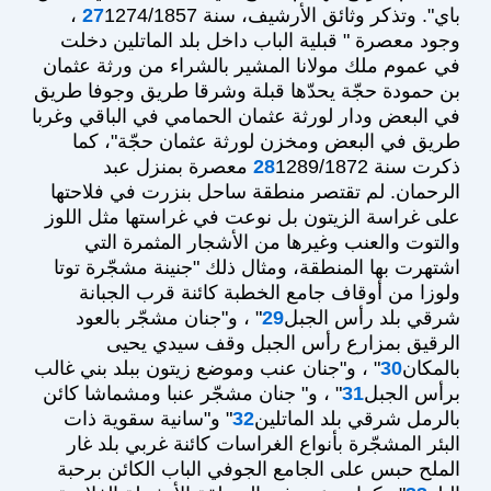
باي". وتذكر وثائق الأرشيف، سنة
27
1274/1857 ،
وجود معصرة " قبلية الباب داخل بلد الماتلين دخلت
في عموم ملك مولانا المشير بالشراء من ورثة عثمان
بن حمودة حجّة يحدّها قبلة وشرقا طريق وجوفا طريق
في البعض ودار لورثة عثمان الحمامي في الباقي وغربا
طريق في البعض ومخزن لورثة عثمان حجّة"، كما
ذكرت سنة
28
1289/1872 معصرة بمنزل عبد
الرحمان. لم تقتصر منطقة ساحل بنزرت في فلاحتها
على غراسة الزيتون بل نوعت في غراستها مثل اللوز
والتوت والعنب وغيرها من الأشجار المثمرة التي
اشتهرت بها المنطقة، ومثال ذلك "جنينة مشجّرة توتا
ولوزا من أوقاف جامع الخطبة كائنة قرب الجبانة
شرقي بلد رأس الجبل
29
" ، و"جنان مشجّر بالعود
الرقيق بمزارع رأس الجبل وقف سيدي يحيى
بالمكان
30
" ، و"جنان عنب وموضع زيتون ببلد بني غالب
برأس الجبل
31
" ، و" جنان مشجّر عنبا ومشماشا كائن
بالرمل شرقي بلد الماتلين
32
" و"سانية سقوية ذات
البئر المشجّرة بأنواع الغراسات كائنة غربي بلد غار
الملح حبس على الجامع الجوفي الباب الكائن برحبة