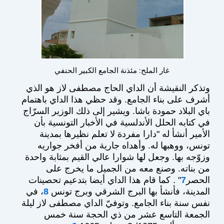
غار الملح: مئذنة الجامع الكبير الحنفي
وتذكر النقيشة أن الداي الحاج مصطفى لاز هو الذي
أشرف على بناء الجامع. وقد حظي هذا الداي باهتمام
باي البلاد حمودة باشا. ويشير إلى ذلك الوزير السرّاج
في كتابه الحلل الأندلسية في الأخبار التونسية بأن
الأمير أنشأ له "دارا مفردة لا تعلم نظيرها بمدينة
تونس، ووهبها له. وأهداه جارية من أفخر جواريه
وزوّجه بها. وجعل لها شوارا عالي القيم بمثابة واحدة
من بناته. وصنع معه من الجميل ما يخرج على
الحصر
7
" . كما قام هذا الداي أيضا بتدعيم تحصينات
المدينة، فأنشأ بها البرج الشرقي وبرج تونس
8
، في
نفس سنة بناء الجامع. وتوفيّ الداي مصطفى لاز ليلة
الجمعة التاسع عشر من ذي الحجة سنة خمس