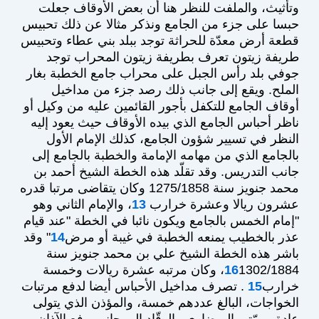
وتأثيث، والملفت للنظر هنا أن بعض الأوقاف جعلت
حبسا على جزء من الجامع ونذكر مثالا عن ذلك تحبيس
قطعة أرض معدّة للحراثة توجد ببلد بني عطاء وتحبيس
طريفة زيتون تعرف بطريفة زيتون المحراب توجد
جوفي بلد رأس الجبل على محراب جامع الخطبة بغار
الملح. ويقع إلى جانب ذلك رصد جزء من مداخيل
أوقاف الجامع للتكفل بأجور القائمين عليه من وكيل أو
ناظر أحباس الجامع الذي بيده الأوقاف حيث يعود إليه
النظر في تسيير شؤون الجامع، كذلك الإمام الأول
بالجامع الذي من مهامه الإمامة والخطبة بالجامع إلى
جانب التدريس. وقد تقلّد هذه الخطة الشيخ أحمد بن
محمد جنويز سنة 1275/1858 وكان يتقاضى مرتبا قدره
عشرون ريالا وعشرة خرارب
13
، والإمام الثاني وهو
"إمام الخمس بالجامع ويكون نائبا في الخطة "عند قيام
عذر بالخطيب يمنعه الخطبة في غيبة أو مرض
14
" وقد
باشر هذه الخطة الشيخ علي بن محمد جنويز سنة
16
1302/1884، وكان مرتبه عشرة ريالات وخمسة
خرارب
15
. تصرف مداخيل الأحباس أيضا لدفع مرتبات
الخواجات، البالغ عددهم خمسة، والمؤذن الذي يتولى
عادة مهمّتي الميضاوي والوقّاد إلى جانب رفع الآذان،