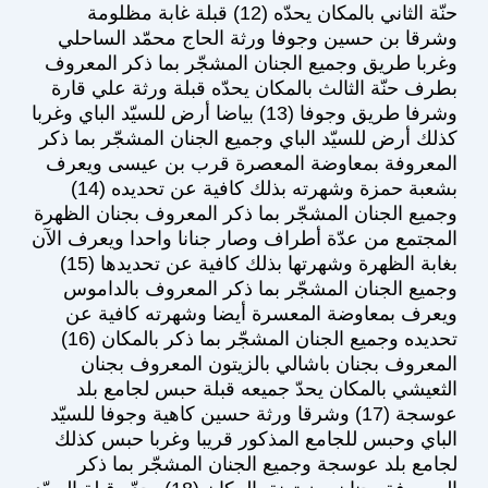
حنّة الثاني بالمكان يحدّه (12) قبلة غابة مظلومة
وشرقا بن حسين وجوفا ورثة الحاج محمّد الساحلي
وغربا طريق وجميع الجنان المشجّر بما ذكر المعروف
بطرف حنّة الثالث بالمكان يحدّه قبلة ورثة علي قارة
وشرفا طريق وجوفا (13) بياضا أرض للسيّد الباي وغربا
كذلك أرض للسيّد الباي وجميع الجنان المشجّر بما ذكر
المعروفة بمعاوضة المعصرة قرب بن عيسى ويعرف
بشعبة حمزة وشهرته بذلك كافية عن تحديده (14)
وجميع الجنان المشجّر بما ذكر المعروف بجنان الظهرة
المجتمع من عدّة أطراف وصار جنانا واحدا ويعرف الآن
بغابة الظهرة وشهرتها بذلك كافية عن تحديدها (15)
وجميع الجنان المشجّر بما ذكر المعروف بالداموس
ويعرف بمعاوضة المعسرة أيضا وشهرته كافية عن
تحديده وجميع الجنان المشجّر بما ذكر بالمكان (16)
المعروف بجنان باشالي بالزيتون المعروف بجنان
الثعيشي بالمكان يحدّ جميعه قبلة حبس لجامع بلد
عوسجة (17) وشرقا ورثة حسين كاهية وجوفا للسيّد
الباي وحبس للجامع المذكور قريبا وغربا حبس كذلك
لجامع بلد عوسجة وجميع الجنان المشجّر بما ذكر