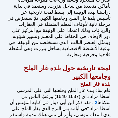
بأماكن متعددة من ساحل بنزرت. وسنعمد في بداية
دراستنا لهذه الوثيقة إلى بسط لمحة تاريخية عن
تأسيس بلدة غار الملح وجامعها الكبير. ثمّ سنتعرّض في
مرحلة ثانية لأوقاف المعلم المتمثلة في العقارات
والرباعات وذلك اعتمادا على الوثيقة مع التركيز على
دور الأوقاف في الحفاظ على المعلم وتسيير شؤونه.
ويتمثّل العنصر الثالث، الذي نستخلصه من الوثيقة، في
نوعية الأنشطة الاقتصادية بساحل بنزرت وهي أنشطة
فلاحية وحرفية وتجارية
لمحة تاريخية حول بلدة غار الملح
وجامعها الكبير
بلدة غار الملح
قام ببناء بلدة غار الملح وقلعتها التي على المرسى
أسطا مراد داي (1637-1640) ورغبّ الناس في
سكناها
2
. فقد ذكر ابن أبي دينار في كتابه المؤنس أن
أسطا مراد "في أيامه بنى البرج الذي بغار الملح على
يدي المعلم موسى، وأمر أن تبنى هناك مدينة واستنفر