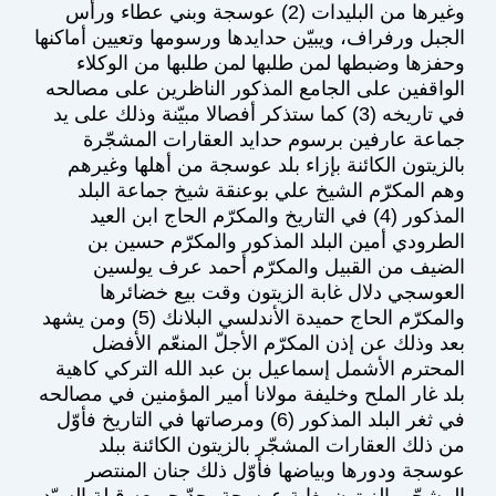
وغيرها من البليدات (2) عوسجة وبني عطاء ورأس
الجبل ورفراف، ويبيّن حدايدها ورسومها وتعيين أماكنها
وحفزها وضبطها لمن طلبها لمن طلبها من الوكلاء
الواقفين على الجامع المذكور الناظرين على مصالحه
في تاريخه (3) كما ستذكر أفصالا مبيّنة وذلك على يد
جماعة عارفين برسوم حدايد العقارات المشجّرة
بالزيتون الكائنة بإزاء بلد عوسجة من أهلها وغيرهم
وهم المكرّم الشيخ علي بوعنقة شيخ جماعة البلد
المذكور (4) في التاريخ والمكرّم الحاج ابن العيد
الطرودي أمين البلد المذكور والمكرّم حسين بن
الضيف من القبيل والمكرّم أحمد عرف يولسين
العوسجي دلال غابة الزيتون وقت بيع خضائرها
والمكرّم الحاج حميدة الأندلسي البلانك (5) ومن يشهد
بعد وذلك عن إذن المكرّم الأجلّ المنعّم الأفضل
المحترم الأشمل إسماعيل بن عبد الله التركي كاهية
بلد غار الملح وخليفة مولانا أمير المؤمنين في مصالحه
في ثغر البلد المذكور (6) ومرصاتها في التاريخ فأوّل
من ذلك العقارات المشجّر بالزيتون الكائنة ببلد
عوسجة ودورها وبياضها فأوّل ذلك جنان المنتصر
المشجّر بالزيتون بغابة عوسجة يحدّ جميعه قبلة السيّد