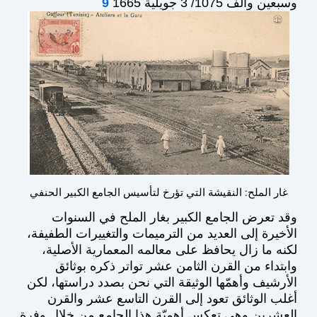
وسبعين وألف 1075/ 3 جويلية 1665
9
غار الملح: النقيشة التي تؤرخ لتأسيس الجامع الكبير الحنفي
وقد تعرض الجامع الكبير بغار الملح في السنوات
الأخيرة إلى العديد من الترميمات والتغييرات الطفيفة،
لكنه ما زال يحافظ على معالمه المعمارية الأصلية،
وابتداء من القرن الثامن عشر تواتر ذكره بوثائق
الأرشيف وأهمّها الوثيقة التي نحن بصدد دراستها، لكن
أغلب الوثائق تعود إلى القرن التاسع عشر والقرن
العشرين وهي تعكس أهميّة هذا الجامع من خلال وفرة