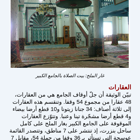
غار الملح: بيت الصلاة بالجامع الكبير
العقارات
تبيّن الوثيقة أن جلّ أوقاف الجامع هي من العقارات،
48 عقارا من مجموع 54 وقفا. وتنقسم هذه العقارات
إلى ثلاثة أصناف: 34 جنانا زيتونا و10 قطع أرضا بيضاء
و4 قطع أرضا مشجّرة تينا وعنبا. وتتوّزع العقارات
الموقوفة على الجامع الكبير بغار الملح على كامل
ساحل بنزرت، إذ تنتشر على 7 مناطق، وتتصدر القائمة
عوسجة التي تستأثر بـ 36 وقفا من جملة 54، مقابل 7