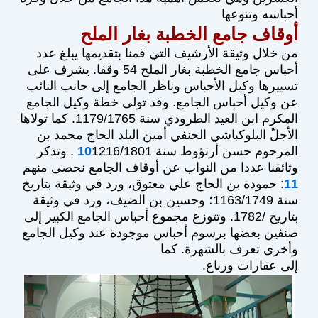
أحباسه وتنوعها
أوقاف جامع الخطبة بغار الملح
من خلال وثيقة الأرشيف التي قمنا بتقديمها يبلغ عدد
أحباس جامع الخطبة بغار الملح 54 وقفا. يشرف على
تسييرها وكيل الأحباس وناظر الجامع إلى جانب النائب
عن وكيل أحباس الجامع. وقد تولى خطة وكيل الجامع
المكرم ابن العيد الطرودي سنة 1179/1765. كما تولاها
الأجلّ البلوكباشي الحنفي أمين البلد الحاج محمد بن
المرحوم حسن أرنؤوط سنة
10
1216/1801 . وتذكر
وثائقنا عددا من النواب عن أوقاف الجامع نحصى منهم
11
: حمودة بن الحاج علي معتوق، ورد في وثيقة بتاريخ
سنة 1163/1749؛ وحسين بن الضيف، ورد في وثيقة
بتاريخ /1782. وتتوزع مجموع أحباس الجامع الكبير إلى
صنفين بعضها برسوم أحباس موجودة عند وكيل الجامع
وأخرى تعرف بالشهرة. كما
.إلى عقارات ورباع