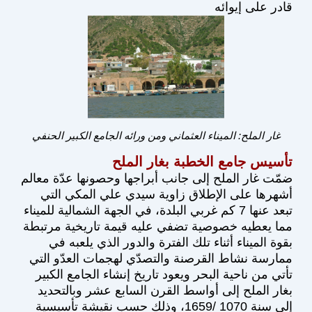
قادر على إيوائه
غار الملح: الميناء العثماني ومن ورائه الجامع الكبير الحنفي
تأسيس جامع الخطبة بغار الملح
ضمّت غار الملح إلى جانب أبراجها وحصونها عدّة معالم
أشهرها على الإطلاق زاوية سيدي علي المكي التي
تبعد عنها 7 كم غربي البلدة، في الجهة الشمالية للميناء
مما يعطيه خصوصية تضفي عليه قيمة تاريخية مرتبطة
بقوة الميناء أثناء تلك الفترة والدور الذي يلعبه في
ممارسة نشاط القرصنة والتصدّي لهجمات العدّو التي
تأتي من ناحية البحر ويعود تاريخ إنشاء الجامع الكبير
بغار الملح إلى أواسط القرن السابع عشر وبالتحديد
إلى سنة 1070 /1659، وذلك حسب نقيشة تأسيسية