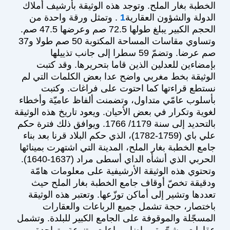
الخطبة بغار الملح. وتوجد هذه الوثيقة بأرشيف أملاك
الدولة والشؤون العقارية
1
. وتمثل ورقة واحدة من
الحجم الكبير يبلغ طولها 72.5 صم وعرضها 47.5 صم.
وتساوي مقاسات المساحة المكتوبة 50 صم طولا و37
صم عرضا. وتضمّ 59 سطرا إلى جانب تذييلها
بإمضاءين للعدلين الذين قاما بتحريرها. وقد كتبت
الوثيقة بخط مغربي واضح عدا بعض الكلمات التي لم
نستطع قراءتها كما احتوت على فراغات. وكتبت
بأسلوب عامّي متداول، وتضمنت ألفاظ عاميّة وأخطاء
لغوية وتكرار في بعض الأحيان. ويعود تاريخ هذه الوثيقة
بالتحديد إلى سنة 1179/ 1766. ويوافق ذلك فترة حكم
علي باي (1759-1782)، الذي حكم البلاد قرنا بعد بناء
جامع الخطبة بغار الملح، المدينة التي اشتهرت بمينائها
الحربي الذي أنشأه الداي أسطى مراد (1637-1640).
وتحتوي هذه الوثيقة الأرشيفية على معلومات هامّة
ودقيقة تخصّ أوقاف جامع الخطبة بغار الملح حيث
تعددها وتشير إلى أماكن توزّعها. وتعتبر هذه الوثيقة
باختصار، حجة تشمل جميع الرباعات والعقارات
المسجّلة والموقوفة على الجامع الكبير للبلدة. وتشمل
عقارات مشجّرة وبياضا ورباعات متنوعة متواجدة