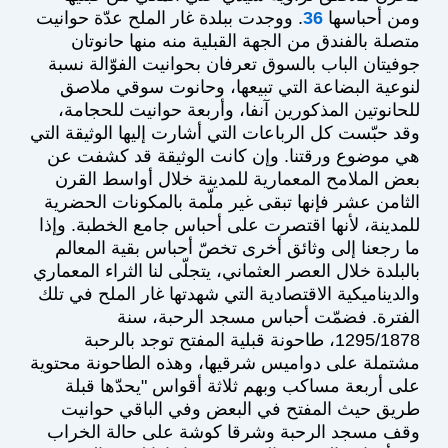
ومن أحباسها
36
. ووجدت ببلدة غار الملح عدّة حوانيت
متصلة بالفندق من الجهة القبلية منه منها حانوتان
جوفيتان الباب بالسوق تعرفان بحوانيت الفوّالة نسبة
لنوعية البضاعة التي تبيعها، وحانوت سوقي ملاصق
للحانوتين المذكورين آنفا، وأربعة حوانيت للحجامة،
وقد حبّست كل الرباعات التي أشارت إليها الوثيقة التي
هي موضوع ورقتنا. وإن كانت الوثيقة قد كشفت عن
بعض الملامح المعمارية للمدينة خلال أواسط القرن
الثامن عشر فإنها تبقى غير ملّمة بالمكونات الحضرية
للمدينة، لأنها اقتصرت على أحباس جامع الخطبة. وإذا
ما رجعنا إلى وثائق أخرى تخصّ أحباس بقية المعالم
بالبلدة خلال العصر العثماني، يتجلّى لنا الثراء المعماري
والديناميكية الاقتصادية التي شهدتها غار الملح في تلك
الفترة. فضمّت أحباس مسجد الرحبة، سنة
1295/1878، طاحونة قبلية المفتح توجد بالرحبة
مشتملة على دواميس شرقيها، وهذه الطاحونة محتوية
على أربعة مساكب وبهم ثلاثة أقواس "يحدّها قبلة
طريق حيث المفتح في البعض وفي الباقي حوانيت
وقف مسجد الرحبة وشرقا كوشة على حالة الخراب