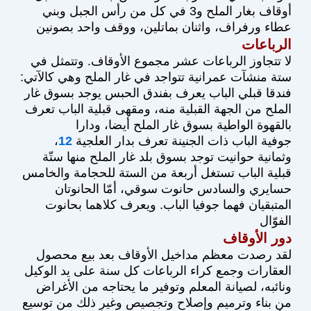
أوقاف بغار الملح و3 في كل من رأس الجبل وبني
عطاء ورفراف، واثنان بماتلين، ووقف واحد بصونين
الرباعات
لا تتجاوز الرباعات عشر مجموع الأوقاف. وتتمثل في
ستة منشآت عمرانية تتواجد في غار الملح وهي كالآتي:
فندقا قبلي الباب يعرف بفندق الحبس يوجد بسوق غار
الملح من الجهة القبلية منه، ومقهى قبلية الباب تعرف
بالقهوة الواطية بسوق غار الملح أيضا، ودارا
جوفية الباب ذات الجنينة تعرف بدار العلجية
12
،
وثمانية حوانيت توجد بسوق بلد غار الملح منها ستّة
قبلية الباب تستغل أربعة من الستة للحجامة والخامس
حسايري والسادس حانوت سوقي، أمّا الحانوتان
المتبقيان فهما جوفيا الباب. ويعرف كلاهما بحانوت
الفوّال
دور الأوقاف
لقد رصدت معظم مداخيل الأوقاف بعد بيع محصول
العقارات وجمع كراء الرباعات كل سنة على يد الوكيل
ونائبه، لصيانة المعلم وتوفير ما يحتاجه من الأغراض
من بناء وترميم وإصلاح وتجصيص وغير ذلك من توسيع