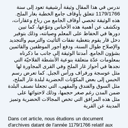
ندرس في هذا المقال وثيقة أرشيفية تعود إلى سنة
1179/1766 تتعلق بأوقاف جامع الخطبة بغار الملح.
هذه الوثيقة تحصي أوقاف الجامع من رباع وعقارات،
وتكشف عن أهمية هذه الأحباس وتنوّعها، كما تبين
دورها في الحفاظ على المعلم وصيانته، وذلك بتوفير
دخل قار يقوم بتغطية نفقات التأثيث والترميم والتجديد
والإصلاح طوال السنة، ودفع أجور الموظفين والقائمين
بشؤون الجامع. أمدتنا الوثيقة إلى جانب ما ذكرناه
بمعلومات عدّة متعلقة بنوعية الأنشطة الفلاحيّة التي
نجدها في أحواز غار الملح وفي القرى المجاورة لها
مثل عوسجة ورفراف ورأس الجبل. كما تعرض رسم
الحبس إلى بعض المكوّنات الحضرية لبلدة غار الملح،
مثل السوق والفندق والمقهى، التي تجعلنا نصنف البلدة
ضمن المدن رغم صغر حجمها، وذلك لاحتوائها على
مثل هذه المرافق التي تخص المجالات الحضرية وتميز
المدينة عن القرية
Dans cet article, nous étudions un document
d'archives datant de l'année 1179/1766 relatif aux