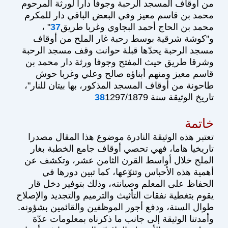
من أوقاف المسجد الرحبة وجوفا دارا لورثة المرحوم
محمد بن قاسم معيز وفي البعض الباقي دار للمكرم
محمد بن الحاج أحمد البجاوي وغربا طريق
37
" ،
و"كوشة شرقية بوسط رحبة غار الملح من أوقاف
مسجد الرحبة يحدّها قبلة حوانت وقف مسجد الرحبة
وشرقا طريق حيث المفتح وجوفا ورثة دار محمد بن
قاسم معيز ومنهم أبناؤه صالح وعلي وغربا حوش
طاحونة من أوقاف المسجد المذكور، بها بيتان للنار"،
تاريخ الوثيقة سنة
1297/1879
38
خاتمة
تعتبر هذه الوثيقة النادرة موضوع هذا المقال مصدرا
تاريخيا هاما، فهي تحصي أوقاف جامع الخطبة بغار
الملح خلال أواسط القرن الثامن عشر، وتكشف عن
أهمية هذه الأحباس وتنوّعها، كما تبين دورها في
الحفاظ على المعلم وصيانته، وذلك بتوفير دخل قار
يقوم بتغطية نفقات التأثيث والترميم والتجديد والإصلاح
طوال السنة، ودفع أجور الموظفين والقائمين بشؤونه.
وأمدتنا الوثيقة إلى جانب ما ذكرناه بمعلومات عدّة