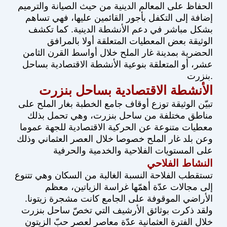
الحفاظ على المعالم الدينية من حيث الصيانة والترميم
إضافة إلى التكفل بأجور القائمين عليها، فهي تساهم
بشكل مباشر في دعم الأنشطة الدينية. كما تكشف
الوثيقة بعض المعطيات المتعلقة أولا بالمرافق
الحضرية بمدينة غار الملح خلال أواسط القرن الثامن
عشر، أو المتعلقة بنوعية الأنشطة الاقتصادية بساحل
بنزرت.
الأنشطة الاقتصادية بساحل بنزرت
تبيّن الوثيقة توزع أوقاف جامع الخطبة بغار الملح على
مناطق مختلفة من ساحل بنزرت، وهي تحمل بذلك
معطيات متنوعة عن الحركية الاقتصادية للجهة عموما
وعن بلد غار الملح خصوصا خلال العصر العثماني وذلك
على المستويات الفلاحية والخدمية والحرفية
النشاط الفلاحي
تستقطب الفلاحة النسبة الغالبة من السكان وهي تتنوع
إلى مجالات عدّة أهمّها غراسة الزياتين، معظم
الأراضي الموقوفة على الجامع كانت مشجرة زيتونا.
ولقد ذكرت بوثائق الأرشيف التي تخصّ ساحل بنزرت
خلال الفترة العثمانية عدّة معاصر لعصر حبّ الزيتون