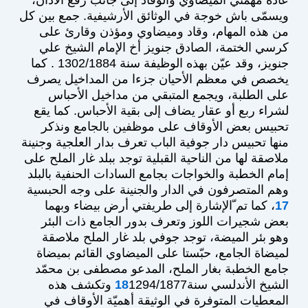
ويسمّى باش خوجة في الوثائق الأرشيفية. جمع بين كل
من هذه المهام، وقاد وميضاوي ومؤذن وقارئ على
كرسي الختمة، الصادق جنويز أخ الإمام الشيخ علي
جنويز، وقد عيّن بهذه الوظيفة سنة 1302/1884 . كما
يخصص في معظم الأحيان جزءا من المداخيل يصرف
على الطلبة، ويجمع المتبقي من مداخيل الأحباس
لشراء ربع أو عقار يضاف إلى بقية الأحباس. كما يقع
تحبيس بعض الأوقاف على موظفين بالجامع ونذكر
منها تحبيس دار جوفية الباب تعرف بدار العلجية وجنينة
ملاصقة لها من الناحية القبلية توجد ببلد غار الملح على
إمام الخطبة والخواجات بجامع السادات الحنفية بالبلد
وهم المتصرفون في الدار والجنينة على وجه الحبسية
17
، كما تم ّالإشارة إلى طريفتي أرض بيضاء وبهما
بعض شجيرات اللوز وتعرف بدور الجامع ذات البئر
وهو بئر الميضة، توجد جوفي بلد غار الملح ملاصقة
لميضاة الجامع، حبّستا على الميضاوي القائم بميضاة
جامع الخطبة بغار الملح، المدعو مصطفى بن محمّد
الشيخ الأندلسي سنة
18
1294/1877 وتكشف هذه
المعطيات المتوفرة في الوثيقة أهميّة الأوقاف في