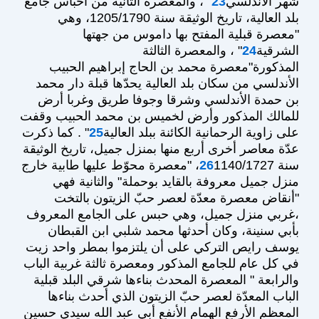
شهر الأندلسي
23
" ، والمعصرة الثانية من أحباس جامع
بلد العالية، تاريخ الوثيقة سنة 1205/1790، وهي
"معصرة قبلية المفتح بها داموس من جهتها
الشرقية
24
" ، والمعصرة الثالثة
المذكورة"معصرة محمد بن الحاج إبراهيم الحبيب
الأندلسي من سكان بلد العالية يحدّها قبلة دار محمد
بن حمدة الأندلسي وشرقا وجوفا طريق وغربا أرض
للمالك المذكور وأرض لخميس بن محمد الحبيب وقفت
على زاوية الرحمانية الكائنة ببلد العالية
25
" . كما ذكرت
عدّة معاصر أخرى أربع منها بمنزل جميل، تاريخ الوثيقة
سنة
26
1140/1727، "معصرة محوّط عليها طابية خارج
منزل جميل معروفة بالقايد بوحملة" والثانية فهي
"أنقاض معصرة معدّة لعصر حبّ الزيتون بالتخت
،غربي منزل جميل، وهي حبس على الجامع المعروف
بأبي سنينة، وكان أحدثها محمد شلبي ابن القبطان
يوسف رايص التركي على أن يلتزموا بمطر واحد زيت
في كل عام للجامع المذكور ومعصرة ثالثة غربية الباب
والرابعة " المعصرة المحدث بناءها شرقي البلد قبلية
الباب المعدّة لعصر حبّ الزيتون الذي أحدث بناءها
المعظم الأرفع الهمام الأنفع أبي عبد الله سيدي حسين