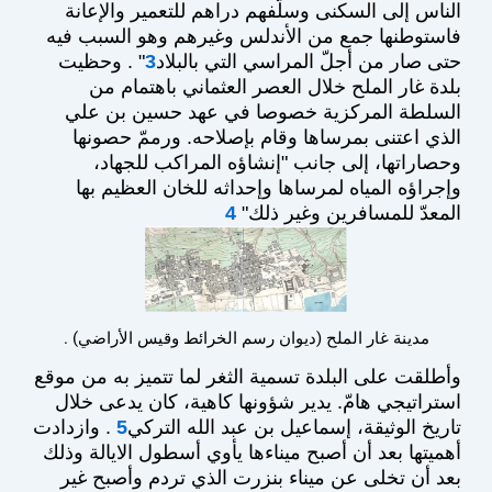
الناس إلى السكنى وسلّفهم دراهم للتعمير والإعانة
فاستوطنها جمع من الأندلس وغيرهم وهو السبب فيه
حتى صار من أجلّ المراسي التي بالبلاد
3
" . وحظيت
بلدة غار الملح خلال العصر العثماني باهتمام من
السلطة المركزية خصوصا في عهد حسين بن علي
الذي اعتنى بمرساها وقام بإصلاحه. ورممّ حصونها
وحصاراتها، إلى جانب "إنشاؤه المراكب للجهاد،
وإجراؤه المياه لمرساها وإحداثه للخان العظيم بها
المعدّ للمسافرين وغير ذلك"
4
. مدينة غار الملح (ديوان رسم الخرائط وقيس الأراضي)
وأطلقت على البلدة تسمية الثغر لما تتميز به من موقع
استراتيجي هامّ. يدير شؤونها كاهية، كان يدعى خلال
تاريخ الوثيقة، إسماعيل بن عبد الله التركي
5
. وازدادت
أهميتها بعد أن أصبح ميناءها يأوي أسطول الايالة وذلك
بعد أن تخلى عن ميناء بنزرت الذي تردم وأصبح غير