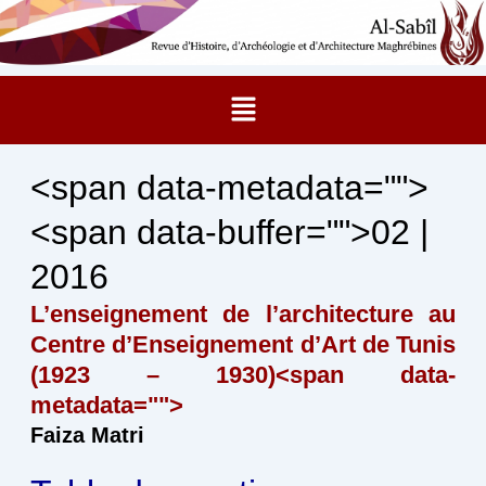
Aller
au
contenu
Menu
<span data-metadata="
">
<span data-buffer="
">02 |
2016
L’enseignement de l’architecture au
Centre d’Enseignement d’Art de Tunis
(1923 – 1930)<span data-
metadata="
">
Faiza Matri