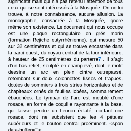
significatif mais qui n’a pas retenu l’attention de tous
ceux qui se sont intéressés à la Mosquée. On ne lui
trouve, à notre connaissance, aucune allusion. La
monographie, consacrée à la Mosquée, ignore
même son existence. Le document qui nous occupe
est une plaque rectangulaire en grés marin
(formation Rejiche eutyrrhénienne), qui mesure 50
sur 32 centimètres et qui se trouve encastrée dans
la paroi ouest, du noyau central de la tour inférieure,
à hauteur de 25 centimètres du parterre
7
. Il s’agit
d’un bas-relief, sculpté en champlevé, dont le motif
dessine un arc en plein cintre outrepassé,
retombant sur deux colonnettes lisses et trapues,
dotées de sommiers à trois stries horizontales et de
chapiteaux ornés de feuilles lobées, sommairement
ébauchées. Le tympan de l’arc est meublé d’une
rosace, en forme de coquille rayonnante à la base,
qui laisse pendre un fleuron éclaté, coiffant une
rosace, dont ne subsistent que les 4 pétales
supérieurs et le bouton central proéminent. <span
data-buffer="
">