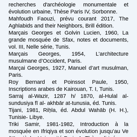
recherches d'archéologie monumentale et
évolution urbaine, Thèse Paris IV, Sorbonne.
Mahfoudh Faouzi, prévu courant 2017, The
Aghlabids and their Neighbors, Brill édition.
Marçais Georges et Golvin Lucien, 1960, La
grande mosquée de Sfax, notes et documents,
vol. III, Nelle série, Tunis.
Marçais Georges, 1954, L’architecture
musulmane d’Occident, Paris.
Marçai Georges, 1927, Manuel d’art musulman,
Paris.
Roy Bernard et Poinssot Paule, 1950,
Inscriptions arabes de Kairouan, T. I, Tunis.
Sarraj al-Wazir, 1287 h/ 1870, al-Hulal al-
sundusiya fī al- akhbār at-tunusia, éd. Tunis.
Tijani, 1981, Riḥla, éd. Abdul Wahāb (H. H.),
Tunisie- Libye.
Triki Samir, 1981-1982, Introduction à la
mosquée en Ifriqiya et son évolution jusqu’au Ve