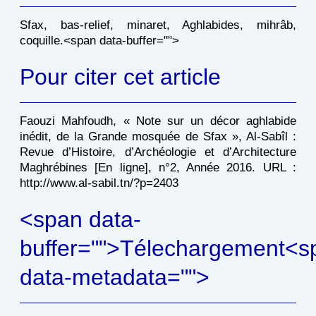
Sfax, bas-relief, minaret, Aghlabides, mihrâb,
coquille.<span data-buffer="
">
Pour citer cet article
Faouzi Mahfoudh, « Note sur un décor aghlabide
inédit, de la Grande mosquée de Sfax », Al-Sabîl :
Revue d’Histoire, d’Archéologie et d’Architecture
Maghrébines [En ligne], n°2, Année 2016. URL :
http://www.al-sabil.tn/?p=2403
<span data-
buffer="
">Télechargement<s
data-metadata="
">