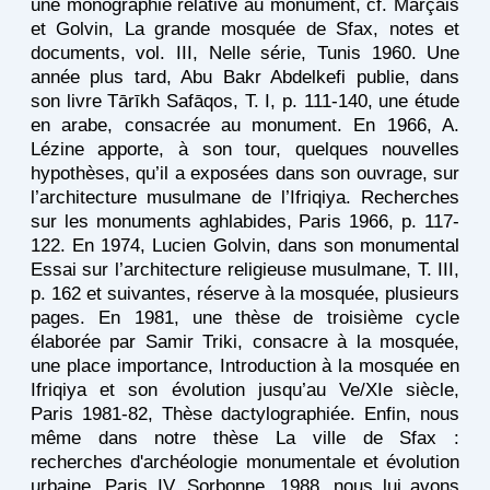
une monographie relative au monument, cf. Marçais
et Golvin, La grande mosquée de Sfax, notes et
documents, vol. III, Nelle série, Tunis 1960. Une
année plus tard, Abu Bakr Abdelkefi publie, dans
son livre Tārīkh Safāqos, T. I, p. 111-140, une étude
en arabe, consacrée au monument. En 1966, A.
Lézine apporte, à son tour, quelques nouvelles
hypothèses, qu’il a exposées dans son ouvrage, sur
l’architecture musulmane de l’Ifriqiya. Recherches
sur les monuments aghlabides, Paris 1966, p. 117-
122. En 1974, Lucien Golvin, dans son monumental
Essai sur l’architecture religieuse musulmane, T. III,
p. 162 et suivantes, réserve à la mosquée, plusieurs
pages. En 1981, une thèse de troisième cycle
élaborée par Samir Triki, consacre à la mosquée,
une place importance, Introduction à la mosquée en
Ifriqiya et son évolution jusqu’au Ve/XIe siècle,
Paris 1981-82, Thèse dactylographiée. Enfin, nous
même dans notre thèse La ville de Sfax :
recherches d'archéologie monumentale et évolution
urbaine, Paris IV, Sorbonne, 1988, nous lui avons