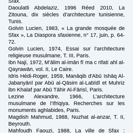
Sfax.
Daoulatli Abdelaziz, 1996 Réed 2010, La
Zitouna, dix siècles d’architecture tunisienne,
Tunis.
Golvin Lucien, 1983, « La grande mosquée de
Sfax », La Diaspora sfaxienne, n° 17, juin, p. 64-
72.
Golvin Lucien, 1974, Essai sur l’architecture
religieuse musulmane, T. III, Paris.
Ibn Naji, 1972, M’ālim al-imān fī ma c rifati ahl al-
Qayrawān, vol. II, Le Caire.
Idris Hédi-Roger, 1959, Manāqib d'Abū Ishāq Al-
Jabanyānī par Abū al-Qāsim al-Labīdī et Muhriz
ibn Khalaf par Abū Tāhir Al-Fārisī, Paris.
Lezine Alexandre, 1966, L’architecture
musulmane de l’Ifriqiya. Recherches sur les
monuments aghlabides, Paris.
Magdish Mahmud, 1988, Nuzhat al-anzar, T. II,
Beyrouth.
Mahfoudh Faouzi, 1988, La ville de Sfax :