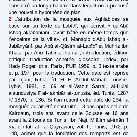
consacré un long chapitre dans lequel on a proposé
une nouvelle hypothèse de plan.
2
L’attribution de la mosquée aux Aghlabides se
base sur un texte de Labīdī, qui écrivit « qu’Abū
Ishāq alJabaniānī l’avait bâtie en même temps que
l’enceinte de la ville», cf. Manāqib d'Abū Ishāq al-
Jabānyānī, par Abū al-Qāsim al-Labīdī et Muhriz ibn
Khalaf par Abū Tāhir al-Fārisī ; introduction, édition
critique, traduction annotée, glossaire, index, par
Hady Roger Idris, Paris, PUF, 1959, p. 3 texte arabe
et p. 197, pour la traduction. Cette date est reprise
par Tijānī, Riḥla, éd. H. H. Abdul Wahāb, Tunisie-
Lybie, 1981, p. 69 et al-Wazīr Sarrāj, al-Hulal
alsundusiya fī al- akhbār at-tunusia, éd. Tunis, 1287
h/ 1870, p. 136. Si l’on retient cette date de 234, la
mosquée aurait été construite, 13 ans après celle de
Kairoaun, trois ans avant celle Sousse et 16 ans
avant la Zitouna de Tunis. Ibn Naji, M’ālim al-imān fī
ma c rifati ahl al-Qayrawān, vol. II, Tunis, 1972, p.
148, admet que la fondation des remparts est de