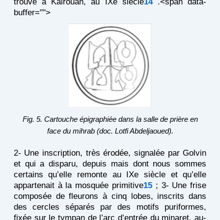
trouve à Kairouan, au IXe siècle
14
.<span data-
buffer="
">
Fig. 5. Cartouche épigraphiée dans la salle de prière en
face du mihrab (doc. Lotfi Abdeljaoued).
2- Une inscription, très érodée, signalée par Golvin
et qui a disparu, depuis mais dont nous sommes
certains qu’elle remonte au IXe siècle et qu’elle
appartenait à la mosquée primitive
15
; 3- Une frise
composée de fleurons à cinq lobes, inscrits dans
des cercles séparés par des motifs puriformes,
fixée sur le tympan de l’arc d’entrée du minaret, au-