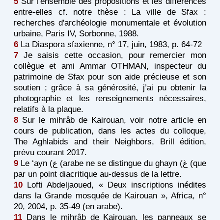
5
Sur l’ensemble des propositions et les différences
entre-elles cf. notre thèse : La ville de Sfax :
recherches d'archéologie monumentale et évolution
urbaine, Paris IV, Sorbonne, 1988.
6
La Diaspora sfaxienne, n° 17, juin, 1983, p. 64-72
7
Je saisis cette occasion, pour remercier mon
collègue et ami Ammar OTHMAN, inspecteur du
patrimoine de Sfax pour son aide précieuse et son
soutien ; grâce à sa générosité, j’ai pu obtenir la
photographie et les renseignements nécessaires,
relatifs à la plaque.
8
Sur le mihrâb de Kairouan, voir notre article en
cours de publication, dans les actes du colloque,
The Aghlabids and their Neighbors, Brill édition,
prévu courant 2017.
9
Le ‘ayn (ع (arabe ne se distingue du ghayn (غ (que
par un point diacritique au-dessus de la lettre.
10
Lofti Abdeljaoued, « Deux inscriptions inédites
dans la Grande mosquée de Kairouan », Africa, n°
20, 2004, p. 35-49 (en arabe).
11
Dans le mihrâb de Kairouan, les panneaux se