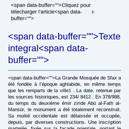
<span data-buffer="
">Cliquez pour
télecharger l’article<span data-
buffer="
">
<span data-buffer="
">Texte
integral<span data-
buffer="
">
<span data-buffer="
">La Grande Mosquée de Sfax a
été fondée à l’époque aghlabide, en même temps
que les remparts de la ville
1
. La date, retenue par
les sources historiques, est 234/ 841
2
. En 378/988,
du temps du deuxième émir ziride Abū al-Fatḥ al-
Manṣūr, le monument a été totalement reconstruit.
Sa moitié occidentale est délaissée et occupée,
depuis, par diverses constructions. Une inscription
martelée, fixée sur la façade orientale, portant le