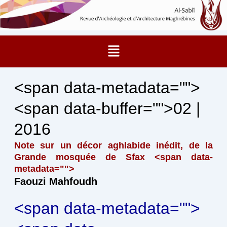
Aller
au
contenu
Menu
<span data-metadata="
">
<span data-buffer="
">02 |
2016
Note sur un décor aghlabide inédit, de la
Grande mosquée de Sfax <span data-
metadata="
">
Faouzi Mahfoudh
<span data-metadata="
">