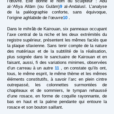
l’œuvre. Elle donne le nom du sculpteur : Abū
al-‘Afiya Allām (ou Gulām)
9
al-Andalusī. L’analyse
de la paléographie conforte, sans équivoque,
l’origine aghlabide de l’œuvre
10
.
Dans le mihrâb de Kairouan, six panneaux occupant
l’axe central de la niche et les deux extrémités du
registre supérieur, présentent les mêmes faciès que
la plaque sfaxienne. Sans tenir compte de la nature
des matériaux et de la subtilité de la réalisation,
plus soignée dans le sanctuaire de Kairouan et en
faisant, aussi, fi des variations minimes, observées
d’un carreau à un autre
11
, on constate qu’ils ont,
tous, le même esprit, le même thème et les mêmes
éléments constitutifs, à savoir l’arc en plein cintre
outrepassé, les colonnettes surmontées de
chapiteaux et de sommiers, le tympan rehaussé
d’une rosace, en forme de coquille rayonnante, de
bas en haut et la palme pendante qui entoure la
rosace et son bouton saillant.