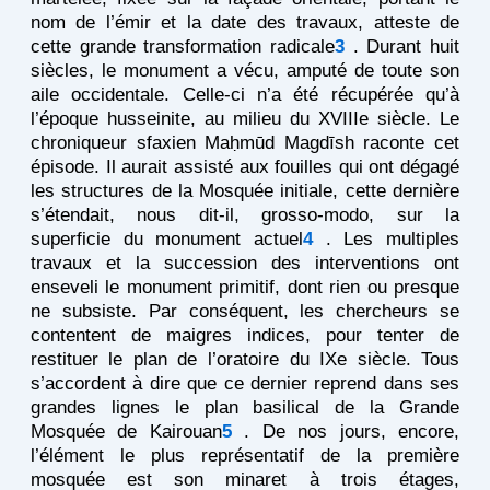
nom de l’émir et la date des travaux, atteste de
cette grande transformation radicale
3
. Durant huit
siècles, le monument a vécu, amputé de toute son
aile occidentale. Celle-ci n’a été récupérée qu’à
l’époque husseinite, au milieu du XVIIIe siècle. Le
chroniqueur sfaxien Maḥmūd Magdīsh raconte cet
épisode. Il aurait assisté aux fouilles qui ont dégagé
les structures de la Mosquée initiale, cette dernière
s’étendait, nous dit-il, grosso-modo, sur la
superficie du monument actuel
4
. Les multiples
travaux et la succession des interventions ont
enseveli le monument primitif, dont rien ou presque
ne subsiste. Par conséquent, les chercheurs se
contentent de maigres indices, pour tenter de
restituer le plan de l’oratoire du IXe siècle. Tous
s’accordent à dire que ce dernier reprend dans ses
grandes lignes le plan basilical de la Grande
Mosquée de Kairouan
5
. De nos jours, encore,
l’élément le plus représentatif de la première
mosquée est son minaret à trois étages,