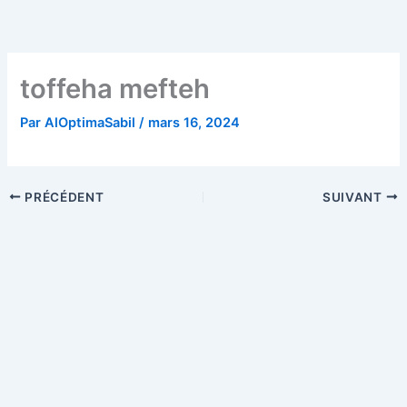
Aller
au
contenu
toffeha mefteh
Par
AlOptimaSabil
/
mars 16, 2024
PRÉCÉDENT
SUIVANT