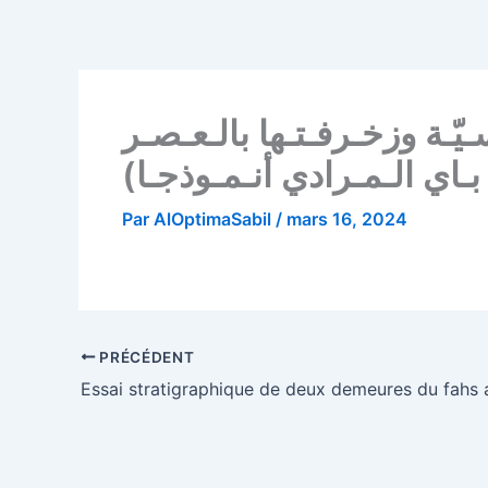
Aller
au
contenu
سـيّـة وزخـرفـتـها بالـعـصـر
 بـاي الـمـرادي أنـمـوذجـا
Par
AlOptimaSabil
/
mars 16, 2024
PRÉCÉDENT