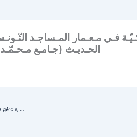
ركـيّـة فـي مـعـمار المـساجـد التّـونـ
الحـديـث (جـامـع مـحـمّـد)
Essai stratigraphique de deux demeures du fahs algérois, Djnân Lakhdar et Djnân Mahieddine